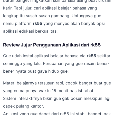
butuh banget ningkatkan skill bahasa asing buat urusan
karir. Tapi jujur, cari aplikasi belajar bahasa yang
lengkap itu susah-susah gampang. Untungnya gue
nemu platform
rk55
yang menyediakan banyak opsi
aplikasi edukasi berkualitas.
Review Jujur Penggunaan Aplikasi dari rk55
Gue udah instal aplikasi belajar bahasa via
rk55
sekitar
seminggu yang lalu. Perubahan yang gue rasain bener-
bener nyata buat gaya hidup gue:
Materi belajarnya tersusun rapi, cocok banget buat gue
yang cuma punya waktu 15 menit pas istirahat.
Sistem interaktifnya bikin gue gak bosen meskipun lagi
capek pulang kantor.
Aplikasi yang gue dapet dari rk55 ini stabil banget, gak