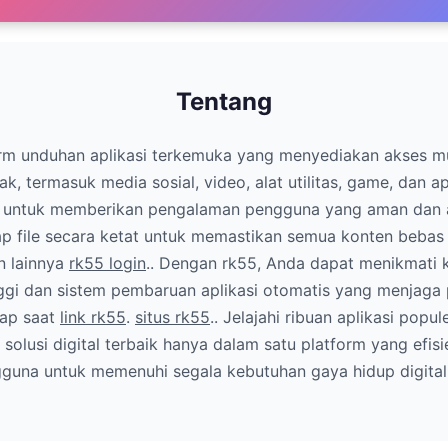
Tentang
orm unduhan aplikasi terkemuka yang menyediakan akses m
ak, termasuk media sosial, video, alat utilitas, game, dan ap
 untuk memberikan pengalaman pengguna yang aman dan 
ap file secara ketat untuk memastikan semua konten bebas
 lainnya
rk55 login
.. Dengan rk55, Anda dapat menikmati
nggi dan sistem pembaruan aplikasi otomatis yang menjaga
iap saat
link rk55
.
situs rk55
.. Jelajahi ribuan aplikasi popul
solusi digital terbaik hanya dalam satu platform yang efisi
guna untuk memenuhi segala kebutuhan gaya hidup digital