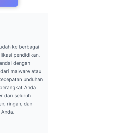
udah ke berbagai
likasi pendidikan.
andal dengan
 dari malware atau
 kecepatan unduhan
 perangkat Anda
er dari seluruh
en, ringan, dan
 Anda.