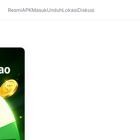
Resmi
APK
Masuk
Unduh
Lokasi
Diskusi