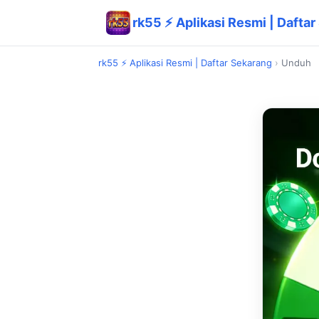
rk55 ⚡ Aplikasi Resmi | Dafta
rk55 ⚡ Aplikasi Resmi | Daftar Sekarang
›
Unduh