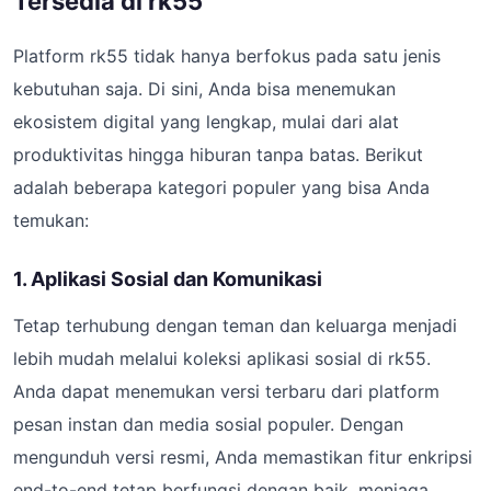
Tersedia di rk55
Platform rk55 tidak hanya berfokus pada satu jenis
kebutuhan saja. Di sini, Anda bisa menemukan
ekosistem digital yang lengkap, mulai dari alat
produktivitas hingga hiburan tanpa batas. Berikut
adalah beberapa kategori populer yang bisa Anda
temukan:
1. Aplikasi Sosial dan Komunikasi
Tetap terhubung dengan teman dan keluarga menjadi
lebih mudah melalui koleksi aplikasi sosial di rk55.
Anda dapat menemukan versi terbaru dari platform
pesan instan dan media sosial populer. Dengan
mengunduh versi resmi, Anda memastikan fitur enkripsi
end-to-end tetap berfungsi dengan baik, menjaga