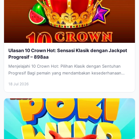
Ulasan 10 Crown Hot: Sensasi Klasik dengan Jackpot
Progresif – 898aa
Menjelajahi 10 Crown Hot: Pilihan Klasik dengan Sentuhan
Progresif Bagi pemain yang mendambakan kesederhanaan
mesin buah klasik namun tetap menginginkan...
18 Jul 2026