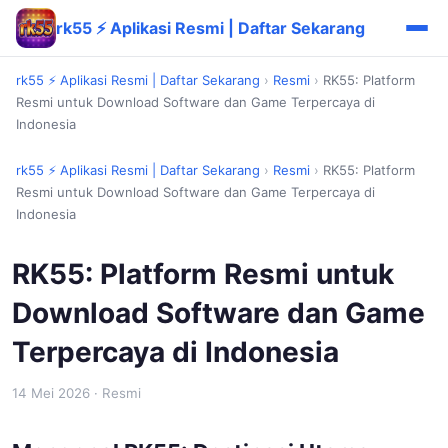
rk55 ⚡ Aplikasi Resmi | Daftar Sekarang
rk55 ⚡ Aplikasi Resmi | Daftar Sekarang
›
Resmi
›
RK55: Platform
Resmi untuk Download Software dan Game Terpercaya di
Indonesia
rk55 ⚡ Aplikasi Resmi | Daftar Sekarang
›
Resmi
›
RK55: Platform
Resmi untuk Download Software dan Game Terpercaya di
Indonesia
RK55: Platform Resmi untuk
Download Software dan Game
Terpercaya di Indonesia
14 Mei 2026
· Resmi