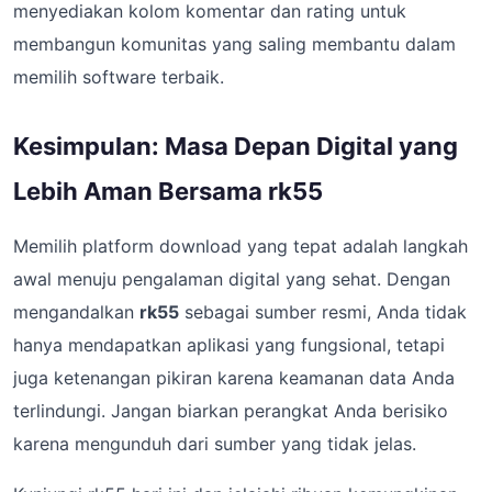
menyediakan kolom komentar dan rating untuk
membangun komunitas yang saling membantu dalam
memilih software terbaik.
Kesimpulan: Masa Depan Digital yang
Lebih Aman Bersama rk55
Memilih platform download yang tepat adalah langkah
awal menuju pengalaman digital yang sehat. Dengan
mengandalkan
rk55
sebagai sumber resmi, Anda tidak
hanya mendapatkan aplikasi yang fungsional, tetapi
juga ketenangan pikiran karena keamanan data Anda
terlindungi. Jangan biarkan perangkat Anda berisiko
karena mengunduh dari sumber yang tidak jelas.