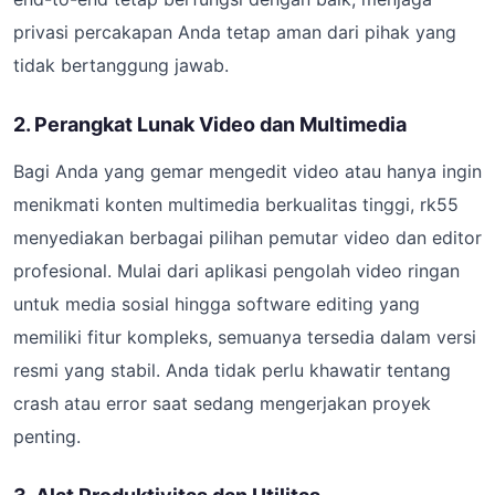
privasi percakapan Anda tetap aman dari pihak yang
tidak bertanggung jawab.
2. Perangkat Lunak Video dan Multimedia
Bagi Anda yang gemar mengedit video atau hanya ingin
menikmati konten multimedia berkualitas tinggi, rk55
menyediakan berbagai pilihan pemutar video dan editor
profesional. Mulai dari aplikasi pengolah video ringan
untuk media sosial hingga software editing yang
memiliki fitur kompleks, semuanya tersedia dalam versi
resmi yang stabil. Anda tidak perlu khawatir tentang
crash atau error saat sedang mengerjakan proyek
penting.