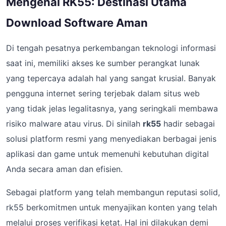
Mengenal RK55: Destinasi Utama
Download Software Aman
Di tengah pesatnya perkembangan teknologi informasi
saat ini, memiliki akses ke sumber perangkat lunak
yang tepercaya adalah hal yang sangat krusial. Banyak
pengguna internet sering terjebak dalam situs web
yang tidak jelas legalitasnya, yang seringkali membawa
risiko malware atau virus. Di sinilah
rk55
hadir sebagai
solusi platform resmi yang menyediakan berbagai jenis
aplikasi dan game untuk memenuhi kebutuhan digital
Anda secara aman dan efisien.
Sebagai platform yang telah membangun reputasi solid,
rk55 berkomitmen untuk menyajikan konten yang telah
melalui proses verifikasi ketat. Hal ini dilakukan demi