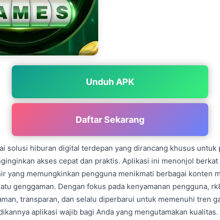
Unduh APK
Daftar Sekarang
ai solusi hiburan digital terdepan yang dirancang khusus untu
ginginkan akses cepat dan praktis. Aplikasi ini menonjol berkat 
hir yang memungkinkan pengguna menikmati berbagai konten m
m satu genggaman. Dengan fokus pada kenyamanan pengguna, r
man, transparan, dan selalu diperbarui untuk memenuhi tren ga
dikannya aplikasi wajib bagi Anda yang mengutamakan kualitas.