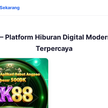
r Sekarang
– Platform Hiburan Digital Mode
Terpercaya