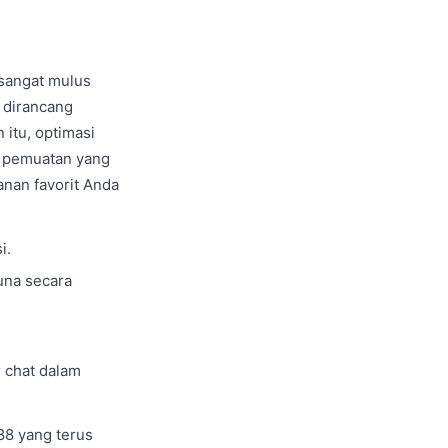
 sangat mulus
 dirancang
 itu, optimasi
u pemuatan yang
nan favorit Anda
i.
una secara
 chat dalam
88 yang terus