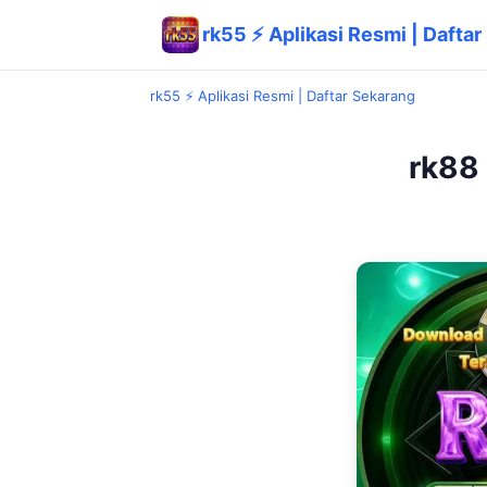
rk55 ⚡ Aplikasi Resmi | Dafta
rk55 ⚡ Aplikasi Resmi | Daftar Sekarang
rk88 