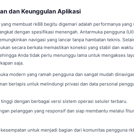
lan dan Keunggulan Aplikasi
k yang membuat rk88 begitu digemari adalah performanya yang
angkat dengan spesifikasi menengah. Antarmuka pengguna (UI)
memungkinkan navigasi yang lancar tanpa hambatan teknis. Selain
kukan secara berkala memastikan koneksi yang stabil dan wakt
sehingga Anda tidak perlu menunggu lama untuk mengakses laya
 kapan saja.
muka modern yang ramah pengguna dan sangat mudah dinavigas
an berlapis untuk melindungi privasi dan data personal pengg
 tinggi dengan berbagai versi sistem operasi seluler terbaru.
gan pelanggan yang responsif dan siap membantu melalui fitur
 kesempatan untuk menjadi bagian dari komunitas pengguna rk