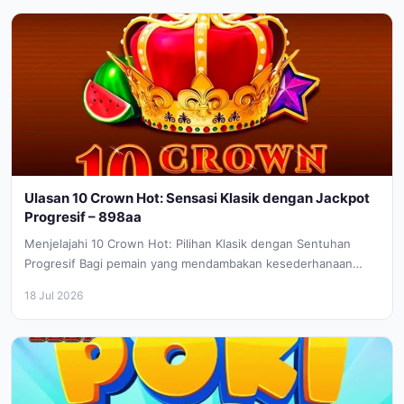
Ulasan 10 Crown Hot: Sensasi Klasik dengan Jackpot
Progresif – 898aa
Menjelajahi 10 Crown Hot: Pilihan Klasik dengan Sentuhan
Progresif Bagi pemain yang mendambakan kesederhanaan
mesin buah klasik namun tetap menginginkan...
18 Jul 2026