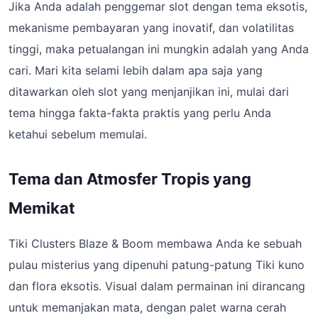
Jika Anda adalah penggemar slot dengan tema eksotis,
mekanisme pembayaran yang inovatif, dan volatilitas
tinggi, maka petualangan ini mungkin adalah yang Anda
cari. Mari kita selami lebih dalam apa saja yang
ditawarkan oleh slot yang menjanjikan ini, mulai dari
tema hingga fakta-fakta praktis yang perlu Anda
ketahui sebelum memulai.
Tema dan Atmosfer Tropis yang
Memikat
Tiki Clusters Blaze & Boom membawa Anda ke sebuah
pulau misterius yang dipenuhi patung-patung Tiki kuno
dan flora eksotis. Visual dalam permainan ini dirancang
untuk memanjakan mata, dengan palet warna cerah