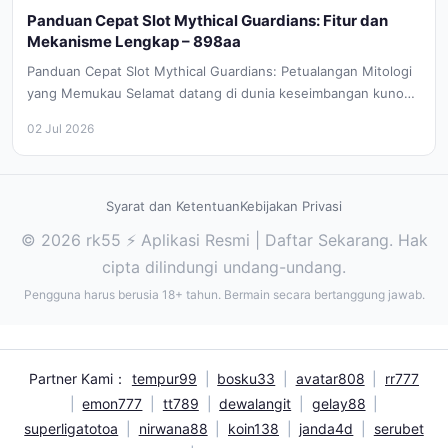
Panduan Cepat Slot Mythical Guardians: Fitur dan
Mekanisme Lengkap – 898aa
Panduan Cepat Slot Mythical Guardians: Petualangan Mitologi
yang Memukau Selamat datang di dunia keseimbangan kuno
bersama Mythical Guardians, sebuah slot...
02 Jul 2026
Syarat dan Ketentuan
Kebijakan Privasi
© 2026 rk55 ⚡ Aplikasi Resmi | Daftar Sekarang. Hak
cipta dilindungi undang-undang.
Pengguna harus berusia 18+ tahun. Bermain secara bertanggung jawab.
Partner Kami：
tempur99
|
bosku33
|
avatar808
|
rr777
|
emon777
|
tt789
|
dewalangit
|
gelay88
|
superligatotoa
|
nirwana88
|
koin138
|
janda4d
|
serubet