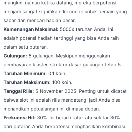
mungkin, namun ketika datang, mereka berpotensi
menjadi sangat signifikan. Ini cocok untuk pemain yang
sabar dan mencari hadiah besar.
Kemenangan Maksimal:
5000x taruhan Anda. Ini
adalah potensi hadiah tertinggi yang bisa Anda raih
dalam satu putaran.
Gulungan:
5 gulungan. Meskipun menggunakan
pembayaran klaster, struktur dasar gulungan tetap 5.
Taruhan Minimum:
0.1 koin.
Taruhan Maksimum:
100 koin.
Tanggal Rilis:
5 November 2025. Penting untuk dicatat
bahwa slot ini adalah rilis mendatang, jadi Anda bisa
menantikan petualangan ini di masa depan.
Frekuensi Hit:
30%. Ini berarti rata-rata sekitar 30%
dari putaran Anda berpotensi menghasilkan kombinasi