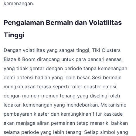
kemenangan.
Pengalaman Bermain dan Volatilitas
Tinggi
Dengan volatilitas yang sangat tinggi, Tiki Clusters
Blaze & Boom dirancang untuk para pencari sensasi
yang tidak gentar dengan periode tanpa kemenangan
demi potensi hadiah yang lebih besar. Sesi bermain
mungkin akan terasa seperti roller coaster emosi,
dengan momen-momen tenang yang diselingi oleh
ledakan kemenangan yang mendebarkan. Mekanisme
pembayaran klaster dan kemungkinan fitur kaskade
akan menjaga aliran permainan tetap menarik, bahkan
selama periode yang lebih tenang. Setiap simbol yang