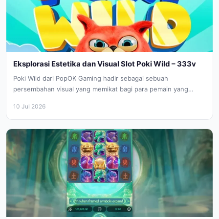
Eksplorasi Estetika dan Visual Slot Poki Wild – 333v
Poki Wild dari PopOK Gaming hadir sebagai sebuah
persembahan visual yang memikat bagi para pemain yang
menggemari estetika slot klasik...
10 Jul 2026