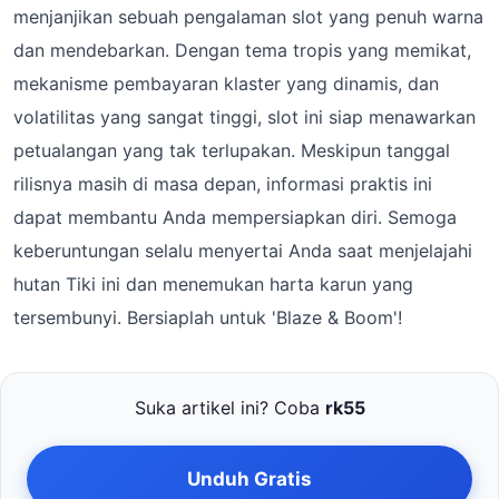
menjanjikan sebuah pengalaman slot yang penuh warna
dan mendebarkan. Dengan tema tropis yang memikat,
mekanisme pembayaran klaster yang dinamis, dan
volatilitas yang sangat tinggi, slot ini siap menawarkan
petualangan yang tak terlupakan. Meskipun tanggal
rilisnya masih di masa depan, informasi praktis ini
dapat membantu Anda mempersiapkan diri. Semoga
keberuntungan selalu menyertai Anda saat menjelajahi
hutan Tiki ini dan menemukan harta karun yang
tersembunyi. Bersiaplah untuk 'Blaze & Boom'!
Suka artikel ini? Coba
rk55
Unduh Gratis