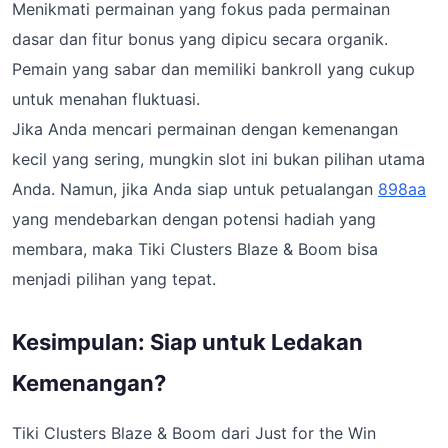
Menikmati permainan yang fokus pada permainan
dasar dan fitur bonus yang dipicu secara organik.
Pemain yang sabar dan memiliki bankroll yang cukup
untuk menahan fluktuasi.
Jika Anda mencari permainan dengan kemenangan
kecil yang sering, mungkin slot ini bukan pilihan utama
Anda. Namun, jika Anda siap untuk petualangan
898aa
yang mendebarkan dengan potensi hadiah yang
membara, maka Tiki Clusters Blaze & Boom bisa
menjadi pilihan yang tepat.
Kesimpulan: Siap untuk Ledakan
Kemenangan?
Tiki Clusters Blaze & Boom dari Just for the Win