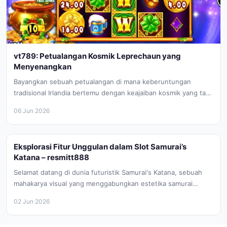
vt789: Petualangan Kosmik Leprechaun yang
Menyenangkan
Bayangkan sebuah petualangan di mana keberuntungan
tradisional Irlandia bertemu dengan keajaiban kosmik yang tak
terbatas. Fourfold the Gold dari High...
06 Jun 2026
Eksplorasi Fitur Unggulan dalam Slot Samurai’s
Katana – resmitt888
Selamat datang di dunia futuristik Samurai's Katana, sebuah
mahakarya visual yang menggabungkan estetika samurai
tradisional dengan elemen cyberpunk yang tajam....
02 Jun 2026